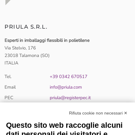
PRIULA S.R.L.
Esperti in imballaggi flessibili in polietilene
Via Stelvio, 176
23018 Talamona (SO)
ITALIA
Tel.
+39 0342 670517
Email
info@priula.com
PEC
priula@registerpec.it
Rifiuta cookie non necessari ✕
PRIULA S.R.L - Unico Socio
Questo sito web raccoglie alcuni
Via Stelvio, 176 - 23018 Talamona (SO) ITALIA
P.IVA /C.F. 00430610147
dati personali dei visitatori e